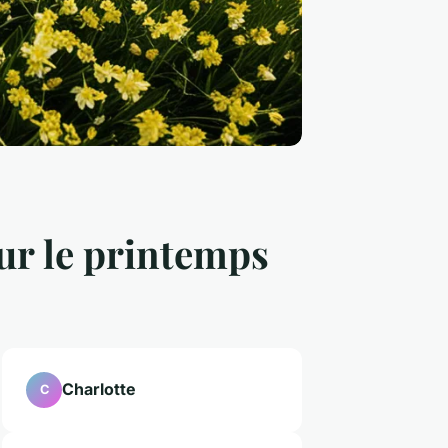
our le printemps
Charlotte
C