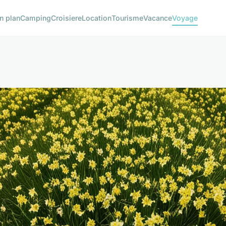
n plan
Camping
Croisiere
Location
Tourisme
Vacance
Voyage