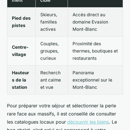
ment
cible
Skieurs,
Accès direct au
Pied des
familles
domaine Evasion
pistes
actives
Mont-Blanc
Couples,
Proximité des
Centre-
groupes,
thermes, boutiques et
village
curieux
restaurants
Hauteur
Recherch
Panorama
s de la
ant calme
exceptionnel sur le
station
et vue
Mont-Blanc
Pour préparer votre séjour et sélectionner la perle
rare face aux massifs, il est conseillé de consulter
les catalogues locaux pour
découvrir les biens
. Le
bon chalet, c’est celui qui correspond à votre